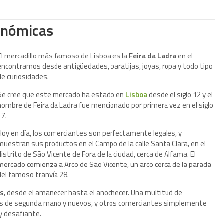
onómicas
El mercadillo más famoso de Lisboa es la
Feira da Ladra
en el
encontramos desde antigüedades, baratijas, joyas, ropa y todo tipo
de curiosidades.
Se cree que este mercado ha estado en
Lisboa
desde el siglo 12 y el
nombre de Feira da Ladra fue mencionado por primera vez en el siglo
17.
Hoy en día, los comerciantes son perfectamente legales, y
muestran sus productos en el Campo de la calle Santa Clara, en el
distrito de São Vicente de Fora de la ciudad, cerca de Alfama. El
mercado comienza a Arco de São Vicente, un arco cerca de la parada
del famoso tranvía 28.
os
, desde el amanecer hasta el anochecer. Una multitud de
s de segunda mano y nuevos, y otros comerciantes simplemente
y desafiante.