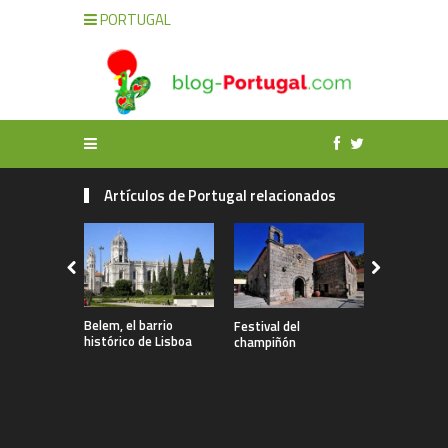
PORTUGAL
Artículos de Portugal relacionados
Belem, el barrio
Festival del
Fortificaci
histórico de Lisboa
champiñón
Patrimonio