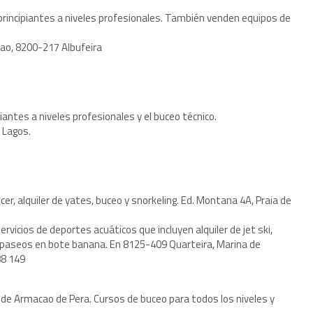
principiantes a niveles profesionales. También venden equipos de
oao, 8200-217 Albufeira
antes a niveles profesionales y el buceo técnico.
 Lagos.
cer, alquiler de yates, buceo y snorkeling. Ed. Montana 4A, Praia de
vicios de deportes acuáticos que incluyen alquiler de jet ski,
 y paseos en bote banana. En 8125-409 Quarteira, Marina de
88 149
 de Armacao de Pera. Cursos de buceo para todos los niveles y