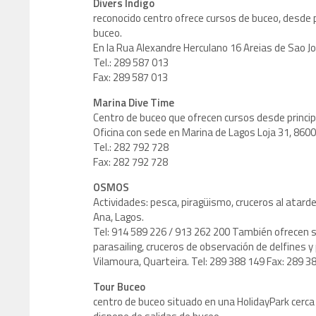
Divers Indigo
reconocido centro ofrece cursos de buceo, desde 
buceo.
En la Rua Alexandre Herculano 16 Areias de Sao J
Tel.: 289 587 013
Fax: 289 587 013
Marina Dive Time
Centro de buceo que ofrecen cursos desde principi
Oficina con sede en Marina de Lagos Loja 31, 8600
Tel.: 282 792 728
Fax: 282 792 728
OSMOS
Actividades: pesca, piragüismo, cruceros al atarde
Ana, Lagos.
Tel: 914 589 226 / 913 262 200 También ofrecen ser
parasailing, cruceros de observación de delfines
Vilamoura, Quarteira. Tel: 289 388 149 Fax: 289 3
Tour Buceo
centro de buceo situado en una HolidayPark cerca