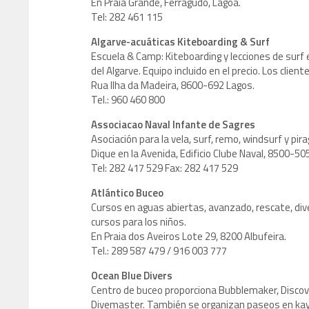
En Praia Grande, Ferragudo, Lagoa.
Tel: 282 461 115
Algarve-acuáticas Kiteboarding & Surf
Escuela & Camp: Kiteboarding y lecciones de surf 
del Algarve. Equipo incluido en el precio. Los clie
Rua Ilha da Madeira, 8600-692 Lagos.
Tel.: 960 460 800
Associacao Naval Infante de Sagres
Asociación para la vela, surf, remo, windsurf y pir
Dique en la Avenida, Edificio Clube Naval, 8500-50
Tel: 282 417 529 Fax: 282 417 529
Atlántico Buceo
Cursos en aguas abiertas, avanzado, rescate, di
cursos para los niños.
En Praia dos Aveiros Lote 29, 8200 Albufeira.
Tel.: 289 587 479 / 916 003 777
Ocean Blue Divers
Centro de buceo proporciona Bubblemaker, Discov
Divemaster. También se organizan paseos en kay