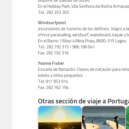
dispone de salidas de buceo.
En el Holiday Park, Vila Senhora da Rocha Armacao
Tel.: 282 353 263
Windsurfpoint
excursiones de turismo de los delfines. Viajes a la
ofrece parasailing, windsurf, wakeboard, kayak y
En el Barrio 1 Maoi 4 Meia Praia, 8600-315 Lagos.
Tel.: 282 792 315 / 966 196 041
Fax: 282 792 316
Yvonne Fisher
Escuela de Natación: Clases de natación para niñ
bebés y niños pequeños.
Tel: 917 953 914
Fax: 282 762 194
Otras sección de viaje a Portuga