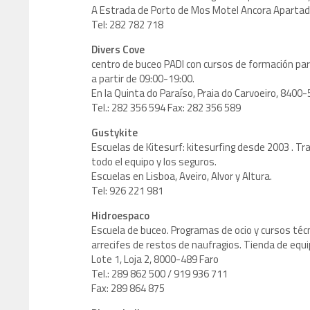
A Estrada de Porto de Mos Motel Ancora Apartad
Tel: 282 782 718
Divers Cove
centro de buceo PADI con cursos de formación para
a partir de 09:00-19:00.
En la Quinta do Paraíso, Praia do Carvoeiro, 8400-
Tel.: 282 356 594 Fax: 282 356 589
Gustykite
Escuelas de Kitesurf: kitesurfing desde 2003 . Tr
todo el equipo y los seguros.
Escuelas en Lisboa, Aveiro, Alvor y Altura.
Tel: 926 221 981
Hidroespaco
Escuela de buceo. Programas de ocio y cursos técnico
arrecifes de restos de naufragios. Tienda de equ
Lote 1, Loja 2, 8000-489 Faro
Tel.: 289 862 500 / 919 936 711
Fax: 289 864 875