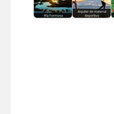
Alquiler de material
Ría Formosa
deportivo