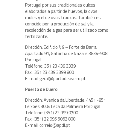
Portugal por sus tradicionales dulces
elaborados a partir de huevos, la ovos
moles y el de ovos trouxas. También es
conocido por la producción de sal y la
recolección de algas para ser utilizado como
fertilizante.
Dirección: Edif. cio ½ 9 – Forte da Barra
Apartado 91, Gafanha de Nazare 3834-908
Portugal
Teléfono: 351 23 439 3339
Fax : 351 23 439 3399 800
E-mail: geral@portodeaveiro.pt
Puerto de Duero
Dirección: Avenida da Liberdade, 4451 -851
Leixões 3004 Leca da Palmeira Portugal
Teléfono: (351) 22 999 0700
Fax: (351) 22 995 5062 800
E-mail: correio@apdl.pt