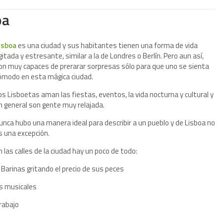
oa
isboa
es una ciudad y sus habitantes tienen una forma de vida
gitada y estresante, similar a la de Londres o Berlín. Pero aun así,
on muy capaces de prerarar sorpresas sólo para que uno se sienta
ómodo en esta mágica ciudad.
os Lisboetas aman las fiestas, eventos, la vida nocturna y cultural y
n general son gente muy relajada.
unca hubo una manera ideal para describir a un pueblo y de Lisboa no
s una excepción.
n las calles de la ciudad hay un poco de todo:
 Barinas gritando el precio de sus peces
es musicales
rabajo