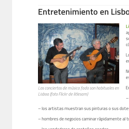
Entretenimiento en Lisb
L
a
s
c
L
e
N
e
E
Los conciertos de música fado son habituales en
Lisboa (foto Flickr de litlesam)
–
– los artistas muestran sus pinturas o sus dot
– hombres de negocios caminar rápidamente al t