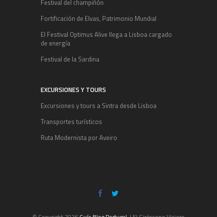
Festival del champiñón
Fortificación de Elvas, Patrimonio Mundial
El Festival Optimus Alive llega a Lisboa cargado
de energía
Festival de la Sardina
EXCURSIONES Y TOURS
Excursiones y tours a Sintra desde Lisboa
Transportes turísticos
Ruta Modernista por Aveiro
© Copyright 2026
Guía Blog Portugal
. | El Giróscopo Viajero