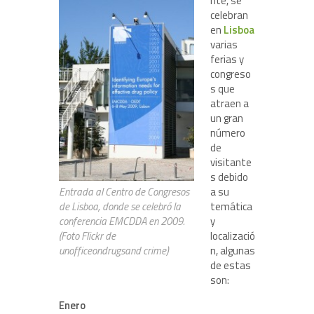
nte, se
celebran
en
Lisboa
varias
ferias y
congreso
s que
atraen a
un gran
número
de
visitante
s debido
a su
Entrada al Centro de Congresos
temática
de Lisboa, donde se celebró la
y
conferencia EMCDDA en 2009.
localizació
(Foto Flickr de
n, algunas
unofficeondrugsand crime)
de estas
son:
Enero